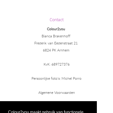
Contact
Colour2you
Bianca Brakenhoff
Frederik van Eedenstraat 21
6824 PK Arnhem
KvK: 689727376
Persoonlijke foto's: Michel Porro
Algemene Voorwaarden
Colour2you maakt gebruik van functionele